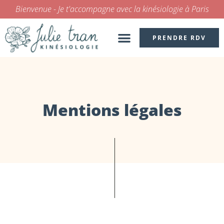
Bienvenue - Je t'accompagne avec la kinésiologie à Paris
PRENDRE RDV
KINÉSIOLOGIE POUR ENFANT
Mentions légales