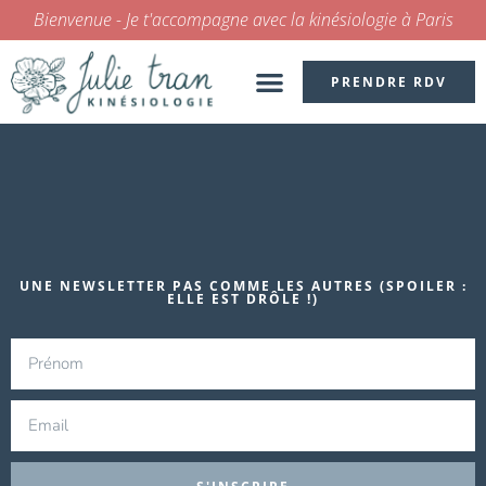
Bienvenue - Je t'accompagne avec la kinésiologie à Paris
PRENDRE RDV
KINÉSIOLOGIE POUR ENFANT
UNE NEWSLETTER PAS COMME LES AUTRES (SPOILER :
ELLE EST DRÔLE !)