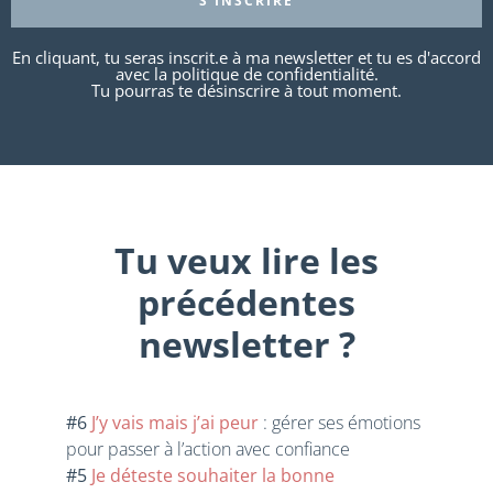
S'INSCRIRE
En cliquant, tu seras inscrit.e à ma newsletter et tu es d'accord
avec la politique de confidentialité.
Tu pourras te désinscrire à tout moment.
Tu veux lire les
précédentes
newsletter ?
#6
J’y vais mais j’ai peur
: gérer ses émotions
pour passer à l’action avec confiance
#5
Je déteste souhaiter la bonne